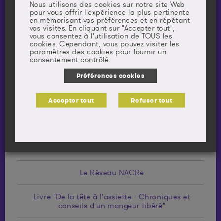
Cancer & alcool : ce qu'il faut savoir
Nous utilisons des cookies sur notre site Web
pour vous offrir l'expérience la plus pertinente
en mémorisant vos préférences et en répétant
Compte Instagram @1repas1euro
vos visites. En cliquant sur "Accepter tout",
vous consentez à l'utilisation de TOUS les
cookies. Cependant, vous pouvez visiter les
Compte Instagram @clem_le_diet
paramètres des cookies pour fournir un
consentement contrôlé.
Compte Instagram @mathildemeny_dietetique
Préférences cookies
Compte Instagram @violette.diet
Accepter tout
Refuser tout
Dry January
Fiche Alcool et cancer
Le Réseau NACRe
Livre "De la tête à l'assiette - Chroniques et
conseils d'un mangeur libéré"