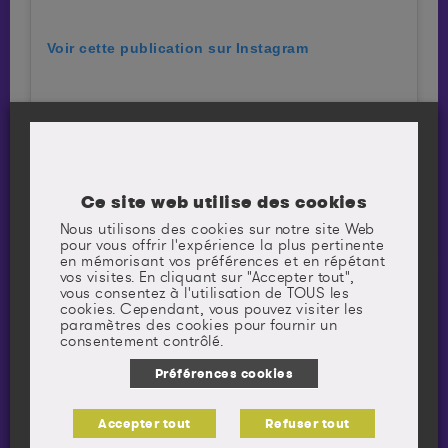
Voir cette publication sur Instagram
Ce site web utilise des cookies
Nous utilisons des cookies sur notre site Web
pour vous offrir l'expérience la plus pertinente
en mémorisant vos préférences et en répétant
Une publication partagée par Axel Bochereau • Enseignant
vos visites. En cliquant sur "Accepter tout",
vous consentez à l'utilisation de TOUS les
cookies. Cependant, vous pouvez visiter les
paramètres des cookies pour fournir un
consentement contrôlé.
Préférences cookies
Ressources sur ce thème
Accepter tout
Refuser tout