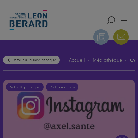
Co
Accueil
Médiathèque
Retour à la médiathèque
ONS
NUTRITION ET
PUBLICATIONS DU
NTALES
ACTIVITÉ PHYSIQUE
CIRC
Activité physique
Professionnels