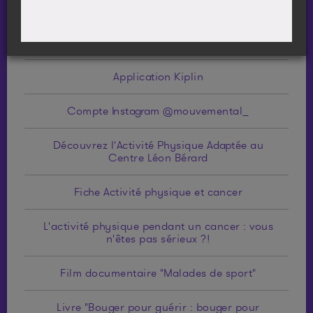
Apa.cool
Application Kiplin
Compte Instagram @mouvemental_
Découvrez l'Activité Physique Adaptée au
Centre Léon Bérard
Fiche Activité physique et cancer
L'activité physique pendant un cancer : vous
n'êtes pas sérieux ?!
Film documentaire "Malades de sport"
Livre "Bouger pour guérir : bouger pour