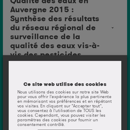
Qualité des eaux en
des écoulements à travers le sol et le sous-sol.
fourragères, grandes cultures, fruits, vins et
Auvergne 2015 :
légumes. Dans la vallée du Rhône et le sud de la
région on observe une forte présence de
Les pesticides, suivant leurs concentrations dans
Synthèse des résultats
maraîchage, les coteaux sont principalement
l’eau et leurs caractéristiques chimiques, peuvent
occupés par la vigne. Le département de l’Ain
du réseau régional de
avoir un impact plus ou moins important sur les
représente le tiers de la production régionale de
organismes aquatiques et sur la santé dans le cas
surveillance de la
céréales ; le département de la Drôme près du
d’eau destinée à la consommation humaine.
quart du potentiel agricole de la région. En Rhône-
qualité des eaux vis-à-
Alpes, un réseau d’observation des pesticides dans
Au plan régional et depuis de nombreuses années,
les eaux de la région a été mis en place en 2001,
vis des pesticides
différents groupes « phyto » se sont mis en place.
dans le cadre de la cellule régionale d’observation
Ils sont chargés de la lutte contre la pollution des
et de prévention des pollutions par les pesticides
eaux par les pesticides, sous l’autorité des préfets
(CROPPP). Les fréquences de suivis dépendent de
de région.
Le réseau PHYT’EAUVERGNE
Région Auvergne-
la nature des stations et des substances
recherchées. Globalement, 5162 prélèvements ont
Rhône-Alpes : Qualité
Le réseau de surveillance régional de la qualité des
été réalisés sur les cours d’eau et 2702 sur les eaux
Ce site web utilise des cookies
eaux vis-à-vis des pesticides a été mis en place par
souterraines pendant la période 2009-2012.
des eaux de
le groupe PHYT’EAUVERGNE en 1997. Dans ce
Nous utilisons des cookies sur notre site Web
cadre les organismes chargés des prélèvements
pour vous offrir l'expérience la plus pertinente
consommation :
De 2009 à 2012,
159 substances différentes ont
sont : le Conseil Départemental de l’Allier, le
en mémorisant vos préférences et en répétant
été quantifiées dans les eaux superficielles de la
pesticides
vos visites. En cliquant sur "Accepter tout",
Conseil Départemental du Cantal et la
région, sur les 476 analysées. Parmi ces substances,
vous consentez à l'utilisation de TOUS les
FDGDON15, le Conseil Départemental de la
cookies. Cependant, vous pouvez visiter les
les herbicides sont les plus largement représentés
Haute-Loire, la DREAL Auvergne, la FREDON
En 2015
, plus de 97% des habitants ont été
paramètres des cookies pour fournir un
puisque près de la moitié des substances
Auvergne.
Air et pesticides
consentement contrôlé.
approvisionnés par une eau respectant en
quantifiées sont des herbicides.