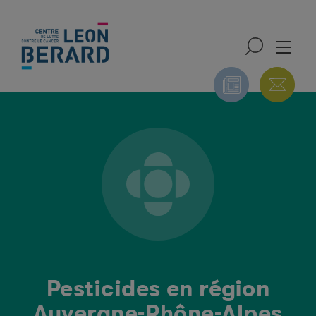
ONS
NUTRITION ET
PUBLICATIONS DU
NTALES
ACTIVITÉ PHYSIQUE
CIRC
Pesticides en région
Auvergne-Rhône-Alpes