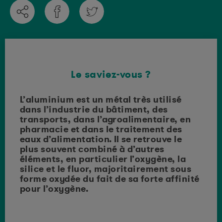
Le saviez-vous ?
que
L’aluminium est un métal très utilisé
En p
dans l’industrie du bâtiment, des
d’ex
transports, dans l’agroalimentaire, en
est 
pharmacie et dans le traitement des
prof
eaux d’alimentation. Il se retrouve le
de l
plus souvent combiné à d’autres
alum
éléments, en particulier l’oxygène, la
supé
silice et le fluor, majoritairement sous
prof
forme oxydée du fait de sa forte affinité
pour l’oxygène.