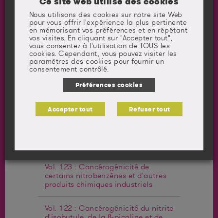
Ce site web utilise des cookies
Nous utilisons des cookies sur notre site Web
Vol. 127 : Cancérogénicité de
pour vous offrir l'expérience la plus pertinente
certaines amines aromatiques et
en mémorisant vos préférences et en répétant
composés apparentés
vos visites. En cliquant sur "Accepter tout",
vous consentez à l'utilisation de TOUS les
cookies. Cependant, vous pouvez visiter les
Vol. 126 : Cancérogénicité de la
paramètres des cookies pour fournir un
consommation d'opium
consentement contrôlé.
Préférences cookies
Vol. 125 : Cancérogénicité de
certains intermédiaires chimiques
industriels et solvants
Accepter tout
Refuser tout
Vol. 124 : Cancérogénicité du travail
de nuit posté
Vol. 123 : Cancérogénicité de
certains nitrobenzènes et d'autres
produits chimiques industriels
Vol. 122 : Cancérogénicité du nitrite
d'isobutyle, de la β-picoline et de