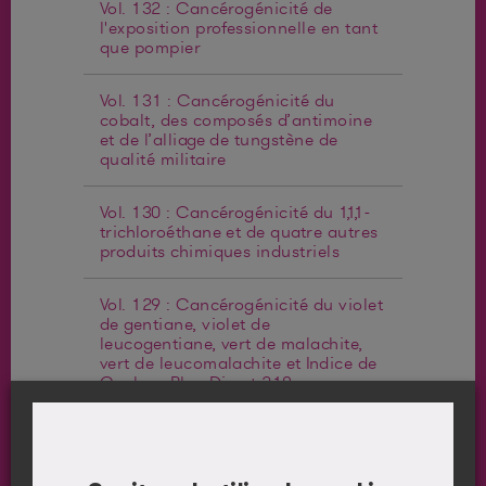
Vol. 132 : Cancérogénicité de
l'exposition professionnelle en tant
que pompier
Vol. 131 : Cancérogénicité du
cobalt, des composés d’antimoine
et de l’alliage de tungstène de
qualité militaire
Vol. 130 : Cancérogénicité du 1,1,1-
trichloroéthane et de quatre autres
produits chimiques industriels
Vol. 129 : Cancérogénicité du violet
de gentiane, violet de
leucogentiane, vert de malachite,
vert de leucomalachite et Indice de
Couleur Bleu Direct 218
Vol. 128 : Cancérogénicité de
l'acroléine, du crotonaldéhyde et de
l'arécoline