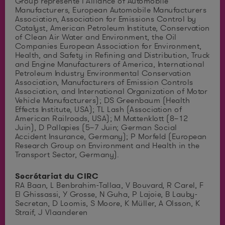
Group représente l’Alliance of Automobile
Manufacturers, European Automobile Manufacturers
Association, Association for Emissions Control by
Catalyst, American Petroleum Institute, Conservation
of Clean Air Water and Environment, the Oil
Companies European Association for Environment,
Health, and Safety in Refining and Distribution, Truck
and Engine Manufacturers of America, International
Petroleum Industry Environmental Conservation
Association, Manufacturers of Emission Controls
Association, and International Organization of Motor
Vehicle Manufacturers); DS Greenbaum (Health
Effects Institute, USA); TL Lash (Association of
American Railroads, USA); M Mattenklott (8–12
Juin), D Pallapies (5–7 Juin; German Social
Accident Insurance, Germany); P Morfeld (European
Research Group on Environment and Health in the
Transport Sector, Germany).
Secrétariat du CIRC
RA Baan, L Benbrahim-Tallaa, V Bouvard, R Carel, F
El Ghissassi, Y Grosse, N Guha, P Lajoie, B Lauby-
Secretan, D Loomis, S Moore, K Müller, A Olsson, K
Straif, J Vlaanderen