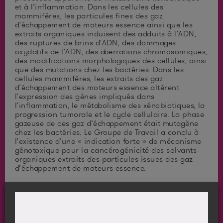
et à l’inflammation. Dans les cellules des
mammifères, les particules fines des gaz
d’échappement de moteurs essence ainsi que les
extraits organiques induisent des adduits à l’ADN,
des ruptures de brins d’ADN, des dommages
oxydatifs de l’ADN, des aberrations chromosomiques,
des modifications morphologiques des cellules, ainsi
que des mutations chez les bactéries. Dans les
cellules mammifères, les extraits des gaz
d’échappement des moteurs essence altèrent
l’expression des gènes impliqués dans
l’inflammation, le métabolisme des xénobiotiques, la
progression tumorale et le cycle cellulaire. La phase
gazeuse de ces gaz d’échappement était mutagène
chez les bactéries. Le Groupe de Travail a conclu à
l’existence d’une « indication forte » de mécanisme
génotoxique pour la cancérogénicité des solvants
organiques extraits des particules issues des gaz
d’échappement de moteurs essence.
En conclusion, le Groupe de Travail a classé les gaz
d’échappement des moteurs diesel comme
cancérogènes avérés pour l’Homme (Groupe 1), et a
classé les gaz d’échappement de moteurs essence