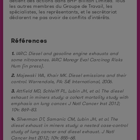
détient des actions dans BHP Billiton Limited. Tous
les autres membres du Groupe de Travail, les
spécialistes, les représentants, et le secrétariat
déclarent ne pas avoir de conflits d’intérêts.
Références
1.
IARC. Diesel and gasoline engine exhausts and
some nitroarenes. IARC Monogr Eval Carcinog Risks
Hum (in press).
2.
Majewski WA, Khair MK. Diesel emissions and their
control. Warrendale, PA: SAE International, 2006.
3.
Attfield MD, Schleiff PL, Lubin JH, et al. The diesel
exhaust in miners study: a cohort mortality study with
emphasis on lung cancer. J Natl Cancer Inst 2012;
104: 869–83.
4.
Silverman DT, Samanic CM, Lubin JH, et al. The
diesel exhaust in miners study: a nested case-control
study of lung cancer and diesel exhaust. J Natl
Cancer Inst 2012; 104: 855–68.