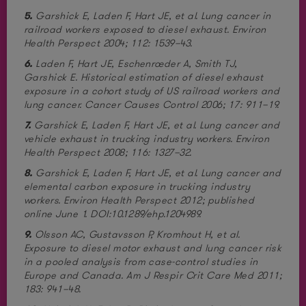
5.
Garshick E, Laden F, Hart JE, et al. Lung cancer in
railroad workers exposed to diesel exhaust. Environ
Health Perspect 2004; 112: 1539–43.
6.
Laden F, Hart JE, Eschenroeder A, Smith TJ,
Garshick E. Historical estimation of diesel exhaust
exposure in a cohort study of US railroad workers and
lung cancer. Cancer Causes Control 2006; 17: 911–19.
7.
Garshick E, Laden F, Hart JE, et al. Lung cancer and
vehicle exhaust in trucking industry workers. Environ
Health Perspect 2008; 116: 1327–32.
8.
Garshick E, Laden F, Hart JE, et al. Lung cancer and
elemental carbon exposure in trucking industry
workers. Environ Health Perspect 2012; published
online June 1. DOI:10.1289/ehp.1204989.
9.
Olsson AC, Gustavsson P, Kromhout H, et al.
Exposure to diesel motor exhaust and lung cancer risk
in a pooled analysis from case-control studies in
Europe and Canada. Am J Respir Crit Care Med 2011;
183: 941–48.