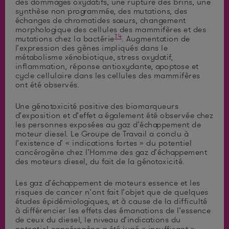
des dommages oxydatifs, une rupture des brins, une
synthèse non programmée, des mutations, des
échanges de chromatides sœurs, changement
morphologique des cellules des mammifères et des
14
mutations chez la bactérie
. Augmentation de
l’expression des gènes impliqués dans le
métabolisme xénobiotique, stress oxydatif,
inflammation, réponse antioxydante, apoptose et
cycle cellulaire dans les cellules des mammifères
ont été observés.
Une génotoxicité positive des biomarqueurs
d’exposition et d’effet a également été observée chez
les personnes exposées au gaz d’échappement de
moteur diesel. Le Groupe de Travail a conclu à
l’existence d’ « indications fortes » du potentiel
cancérogène chez l’Homme des gaz d’échappement
des moteurs diesel, du fait de la génotoxicité.
Les gaz d’échappement de moteurs essence et les
risques de cancer n’ont fait l’objet que de quelques
études épidémiologiques, et à cause de la difficulté
à différencier les effets des émanations de l’essence
de ceux du diesel, le niveau d’indications du
potentiel cancérogène a été jugé « insuffisant ».