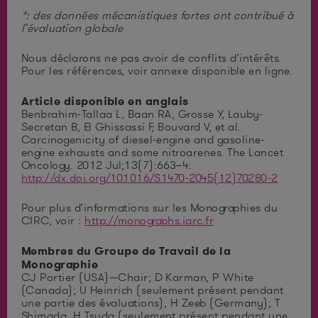
*: des données mécanistiques fortes ont contribué à
l’évaluation globale
Nous déclarons ne pas avoir de conflits d’intérêts.
Pour les références, voir annexe disponible en ligne.
Article disponible en anglais
Benbrahim-Tallaa L, Baan RA, Grosse Y, Lauby-
Secretan B, El Ghissassi F, Bouvard V, et al.
Carcinogenicity of diesel-engine and gasoline-
engine exhausts and some nitroarenes. The Lancet
Oncology. 2012 Jul;13(7):663–4:
http://dx.doi.org/10.1016/S1470-2045(12)70280-2
Pour plus d’informations sur les Monographies du
CIRC, voir :
http://monographs.iarc.fr
Membres du Groupe de Travail de la
Monographie
CJ Portier (USA)—Chair; D Karman, P White
(Canada); U Heinrich (seulement présent pendant
une partie des évaluations), H Zeeb (Germany); T
Shimada, H Tsuda (seulement présent pendant une