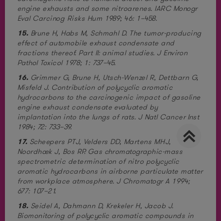
engine exhausts and some nitroarenes. IARC Monogr
Eval Carcinog Risks Hum 1989; 46: 1–458.
15.
Brune H, Habs M, Schmahl D. The tumor-producing
effect of automobile exhaust condensate and
fractions thereof. Part II: animal studies. J Environ
Pathol Toxicol 1978; 1: 737–45.
16.
Grimmer G, Brune H, Utsch-Wenzel R, Dettbarn G,
Misfeld J. Contribution of polycyclic aromatic
hydrocarbons to the carcinogenic impact of gasoline
engine exhaust condensate evaluated by
implantation into the lungs of rats. J Natl Cancer Inst
1984; 72: 733–39.
17.
Scheepers PTJ, Velders DD, Martens MHJ,
Noordhoek J, Bos RP. Gas chromatographic-mass
spectrometric determination of nitro polycyclic
aromatic hydrocarbons in airborne particulate matter
from workplace atmosphere. J Chromatogr A 1994;
677: 107–21.
18.
Seidel A, Dahmann D, Krekeler H, Jacob J.
Biomonitoring of polycyclic aromatic compounds in