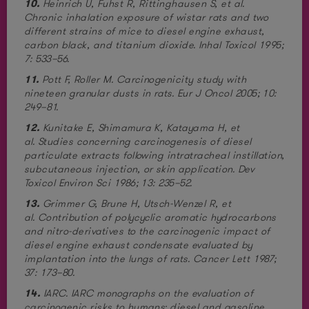
10.
Heinrich U, Fuhst R, Rittinghausen S, et al.
Chronic inhalation exposure of wistar rats and two
different strains of mice to diesel engine exhaust,
carbon black, and titanium dioxide. Inhal Toxicol 1995;
7: 533–56.
11.
Pott F, Roller M. Carcinogenicity study with
nineteen granular dusts in rats. Eur J Oncol 2005; 10:
249–81.
12.
Kunitake E, Shimamura K, Katayama H, et
al. Studies concerning carcinogenesis of diesel
particulate extracts following intratracheal instillation,
subcutaneous injection, or skin application. Dev
Toxicol Environ Sci 1986; 13: 235–52.
13.
Grimmer G, Brune H, Utsch-Wenzel R, et
al. Contribution of polycyclic aromatic hydrocarbons
and nitro-derivatives to the carcinogenic impact of
diesel engine exhaust condensate evaluated by
implantation into the lungs of rats. Cancer Lett 1987;
37: 173–80.
14.
IARC. IARC monographs on the evaluation of
carcinogenic risks to humans: diesel and gasoline