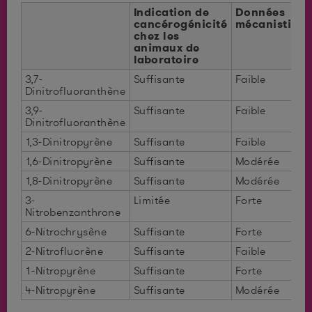
Indication de
Données
cancérogénicité
mécanistiqu
chez les
animaux de
laboratoire
3,7-
Suffisante
Faible
Dinitrofluoranthène
3,9-
Suffisante
Faible
Dinitrofluoranthène
1,3-Dinitropyrène
Suffisante
Faible
1,6-Dinitropyrène
Suffisante
Modérée
1,8-Dinitropyrène
Suffisante
Modérée
3-
Limitée
Forte
Nitrobenzanthrone
6-Nitrochrysène
Suffisante
Forte
2-Nitrofluorène
Suffisante
Faible
1-Nitropyrène
Suffisante
Forte
4-Nitropyrène
Suffisante
Modérée