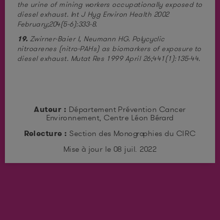
the urine of mining workers occupationally exposed to
diesel exhaust. Int J Hyg Environ Health 2002
February;204(5-6):333-8.
19.
Zwirner-Baier I, Neumann HG. Polycyclic
nitroarenes (nitro-PAHs) as biomarkers of exposure to
diesel exhaust. Mutat Res 1999 April 26;441(1):135-44.
Auteur :
Département Prévention Cancer
Environnement, Centre Léon Bérard
Relecture :
Section des Monographies du CIRC
Mise à jour le 08 juil. 2022