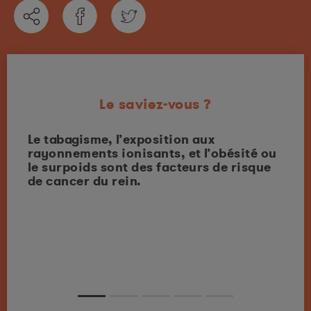
Le saviez-vous ?
ilieu
Le tabagisme, l’exposition aux
Le n
e
rayonnements ionisants, et l’obésité ou
chaq
rein
le surpoids sont des facteurs de risque
Fran
es
de cancer du rein.
chez
e
es
ères,