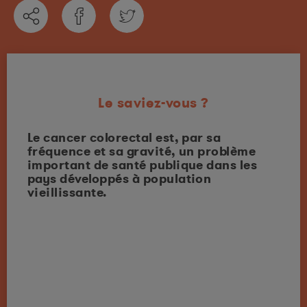
Le saviez-vous ?
l de
Le cancer colorectal est, par sa
Troi
ctal
fréquence et sa gravité, un problème
impl
 les
important de santé publique dans les
la s
es «
pays développés à population
cons
vieillissante.
l'ob
ents
et d
n,
 à