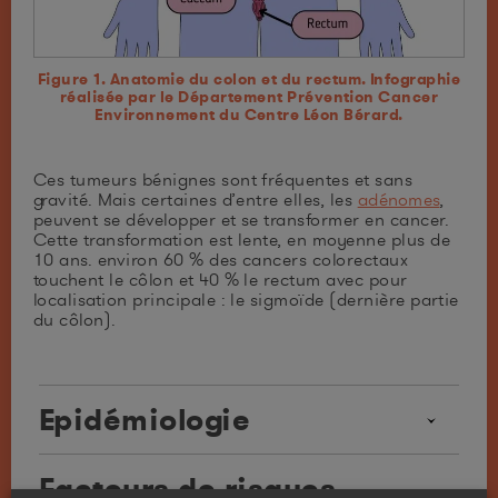
Figure 1. Anatomie du colon et du rectum. Infographie
réalisée par le Département Prévention Cancer
Environnement du Centre Léon Bérard.
Ces tumeurs bénignes sont fréquentes et sans
gravité. Mais certaines d’entre elles, les
adénomes
,
peuvent se développer et se transformer en cancer.
Cette transformation est lente, en moyenne plus de
10 ans. environ 60 % des cancers colorectaux
touchent le côlon et 40 % le rectum avec pour
localisation principale : le sigmoïde (dernière partie
du côlon).
Epidémiologie
Le cancer colorectal est, par sa fréquence et sa
Facteurs de risques
gravité, un problème important de santé publique