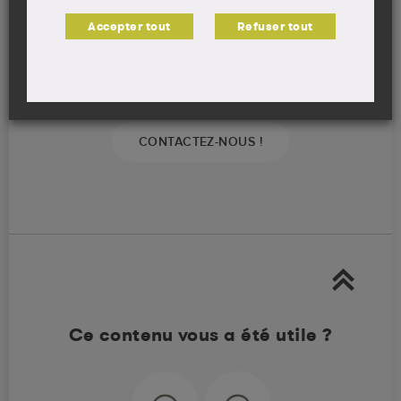
Ce formulaire vous permet de contacter le
Accepter tout
Refuser tout
Département Prévention Cancer Environnement.
Nous veillerons à vous répondre dans les meilleurs
délais.
CONTACTEZ-NOUS !
Ce contenu vous a été utile ?