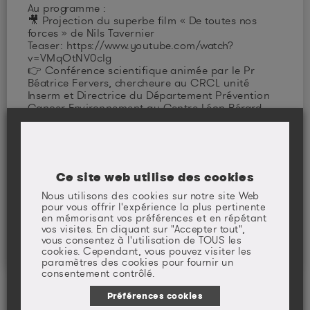
Au programme :
🎥 Projection du superbe film « De toutes nos
forces » de Nils Tavernier
Teaser: https://www.youtube.com/watch?
v=VMqOtNV0cIg
👉 Conférence scientifique animée par le Pr
Béatrice Fervers, chercheure au CRCL unité
Inserm et Directrice du Département Prévention
Cancer Environnement au Centre Léon Bérard.
Un moment unique pour échanger et en
apprendre plus sur l’importance de l’activité
physique en cas de pathologies !
Ce site web utilise des cookies
Nous utilisons des cookies sur notre site Web
pour vous offrir l'expérience la plus pertinente
en mémorisant vos préférences et en répétant
vos visites. En cliquant sur "Accepter tout",
RETOUR À LA LISTE
vous consentez à l'utilisation de TOUS les
cookies. Cependant, vous pouvez visiter les
paramètres des cookies pour fournir un
consentement contrôlé.
Préférences cookies
Une question, un avis ?