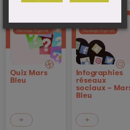
Cancer colorectal
Cancer colorectal
Dépistage Organisé
Dépistage Organisé
Quiz Mars
Infographies
Bleu
réseaux
sociaux – Mar
Bleu
+
+