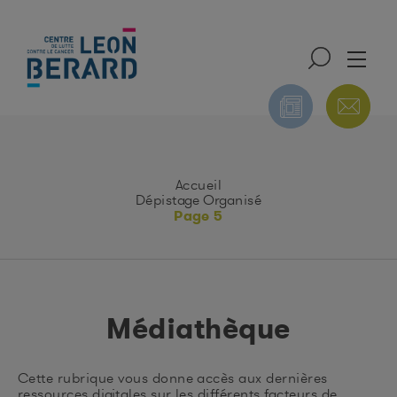
ONS
NUTRITION ET
PUBLICATIONS DU
Accueil
NTALES
ACTIVITÉ PHYSIQUE
CIRC
Dépistage Organisé
Page 5
Médiathèque
Cette rubrique vous donne accès aux dernières
ressources digitales sur les différents facteurs de