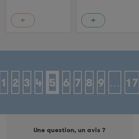
+
+
1
2
3
4
5
6
7
8
9
…
17
Une question, un avis ?