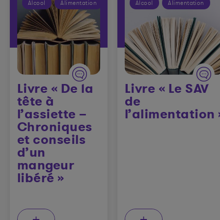
Alcool
Alimentation
Alcool
Alimentation
Livre « De la
Livre « Le SAV
tête à
de
l’assiette –
l’alimentation 
Chroniques
et conseils
d’un
mangeur
libéré »
+
+