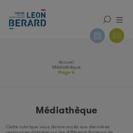
ONS
NUTRITION ET
PUBLICATIONS DU
Accueil
NTALES
ACTIVITÉ PHYSIQUE
CIRC
Médiathèque
Page 4
Médiathèque
Cette rubrique vous donne accès aux dernières
ressources digitales sur les différents facteurs de