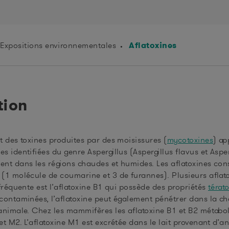
Aflatoxines
Expositions environnementales
tion
t des toxines produites par des moisissures (
mycotoxines
) ap
es identifiées du genre Aspergillus (Aspergillus flavus et Asp
ent dans les régions chaudes et humides. Les aflatoxines co
 (1 molécule de coumarine et 3 de furannes). Plusieurs aflat
 fréquente est l’aflatoxine B1 qui possède des propriétés
térat
 contaminées, l’aflatoxine peut également pénétrer dans la ch
 animale. Chez les mammifères les aflatoxine B1 et B2 métabol
 et M2. L’aflatoxine M1 est excrétée dans le lait provenant d