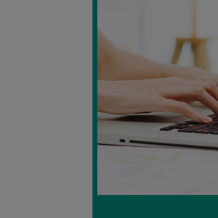
Alimentarius
Kew, 2013 : Aflato
EFSA : Les aflatox
Liu, 2010 : Global
Anses, 2009 : Éva
Moudgil, 2013 : A
hepatitis B and C 
Olsen, 1988 : Can
Sabourin, 2006: E