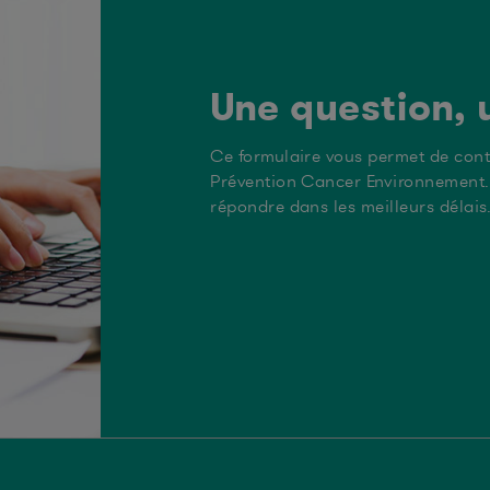
xins as a cause of hepatocellular carcinoma
ines dans les denrées alimentaires
 burden of aflatoxin-induced hepatocellular carcinoma : A ri
luation des risques liés à la présence de mycotoxines dans l
Une question, 
 review of molecular mechanisms in the development of hepat
viruses
Ce formulaire vous permet de con
Prévention Cancer Environnement. 
cer risk and occupational exposure to aflatoxins in Denmark
répondre dans les meilleurs délais
valuation of Acute Immunotoxicity of Aerosolized Aflatoxin B(