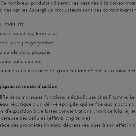
B1. De nombreux produits alimentaires destinés à la consom
oxines car les Aspergillus producteurs sont des contaminants
 : maïs, riz
uses : arachide, tournesol
chili, curry et gingembre
 amande, noix, pistache
cacao, café, manioc,
’animaux nourris avec du grain contaminé par les aflatoxines
giques et mode d’action
difie de nombreuses fonctions métaboliques chez l’homme. Le 
iveau hépatique d’un dérivé époxyde, qui se fixe aux macromolé
s d’exposition à de fortes concentrations (mort cellulaire) et
céreuse des cellules (effet à long terme)
ssède des propriétés immuno-dépressives dues à son effet inhi