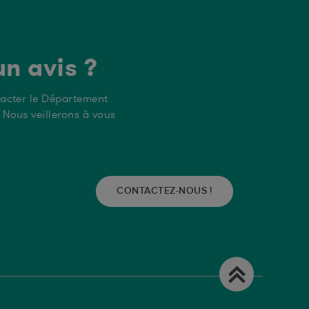
sk assessment
es chaînes alimentaires humaine et animale
un avis ?
ocellular carcinoma by aflatoxin and
tacter le Département
Nous veillerons à vous
.
1) in Female C57BL/6N Mice
CONTACTEZ-NOUS !