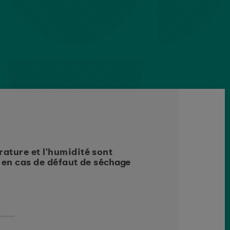
ature et l'humidité sont
Quatre aflatoxines (B
e en cas de défaut de séchage
la plus fréquente et 
carcinogènes.