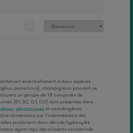
partenant essentiellement à deux espèces
ergillus parasiticus), champignons pouvant se
nstituent un groupe de 18 composés de
oxines (B1, B2, G1, G2) sont présentes dans
ogènes
,
génotoxiques
et cancérogènes.
aîne alimentaire par l’intermédiaire des
isées produisent deux dérivés hydroxylés :
’animaux ayant reçu des aliments contaminés