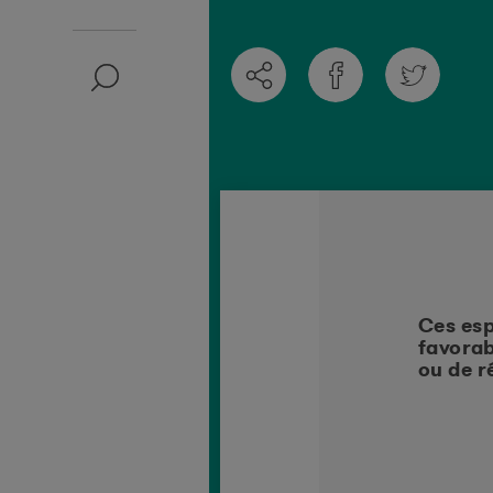
ois être élevé pour les régimes
Ces esp
t d'arachide, en Afrique subsaharienne,
favorab
ou de r