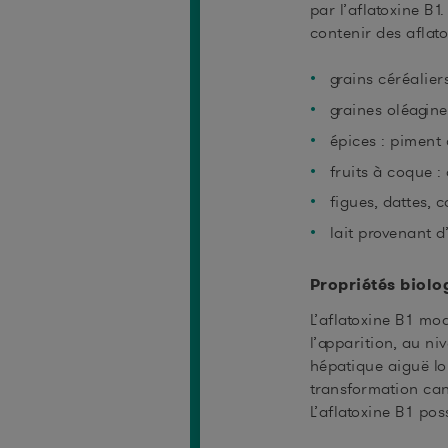
par l’aflatoxine 
contenir des aflat
grains céréaliers
graines oléagine
épices : piment 
fruits à coque :
figues, dattes, 
lait provenant d
Propriétés biolo
L’aflatoxine B1 mo
l’apparition, au n
hépatique aiguë lor
transformation can
L’aflatoxine B1 po