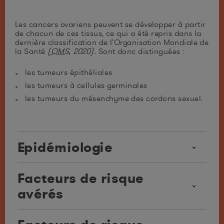
Les cancers ovariens peuvent se développer à partir
de chacun de ces tissus, ce qui a été repris dans la
dernière classification de l’Organisation Mondiale de
la Santé
(
OMS
, 2020).
Sont donc distinguées :
les tumeurs épithéliales
les tumeurs à cellules germinales
les tumeurs du mésenchyme des cordons sexuel.
Epidémiologie
ème
Le cancer de l’ovaire est la 9
cause de cancer
Facteurs de risque
chez la femme, le nombre de nouveaux cas
diagnostiqués en 2023 en France est estimé à 5350.
avérés
Son incidence est en baisse depuis les 30 dernières
années. Les 3400 décès recensés pour l’année
ème
2021 en font, en France, la 5
cause de mortalité
Le Centre International de Recherche sur le
par cancer (
INCa, 2024
;
CIRC, 2021
). Leur
Cancer (
CIRC)
s’est intéressé à l’identification des