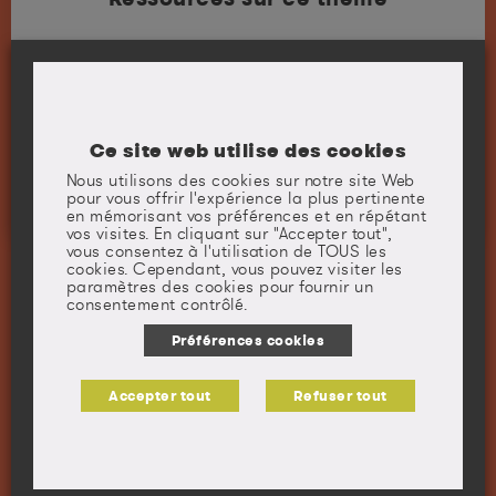
Cancer colorectal : les grands chiffres et
Ce site web utilise des cookies
informations sur ce cancer pour tout savoir
Nous utilisons des cookies sur notre site Web
pour vous offrir l'expérience la plus pertinente
Fiche Cancer colorectal
en mémorisant vos préférences et en répétant
vos visites. En cliquant sur "Accepter tout",
vous consentez à l'utilisation de TOUS les
cookies. Cependant, vous pouvez visiter les
paramètres des cookies pour fournir un
Une question, un avis ?
consentement contrôlé.
Ce formulaire vous permet de contacter le
Préférences cookies
Département Prévention Cancer Environnement.
Nous veillerons à vous répondre dans les meilleurs
délais.
Accepter tout
Refuser tout
CONTACTEZ-NOUS !