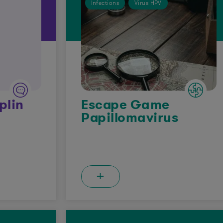
Infections
Virus HPV
plin
Escape Game
Papillomavirus
+