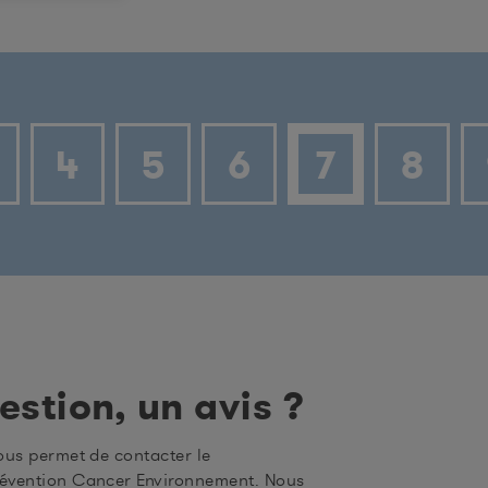
…
4
5
6
7
8
estion, un avis ?
ous permet de contacter le
évention Cancer Environnement. Nous