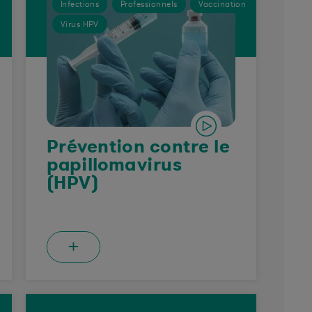
Infections
Professionnels
Vaccination
Virus HPV
Prévention contre le
papillomavirus
(HPV)
+