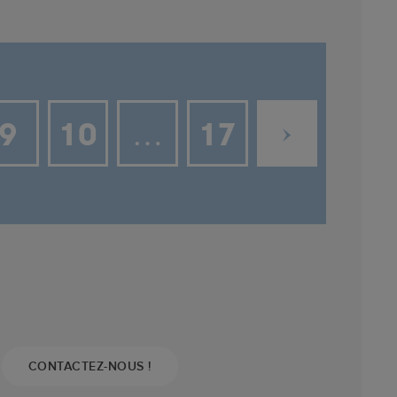
9
10
…
17
CONTACTEZ-NOUS !