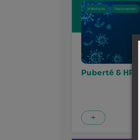
Infections
Vaccination
Puberté & HPV
+