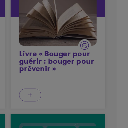
Livre « Bouger pour
guérir : bouger pour
prévenir »
+