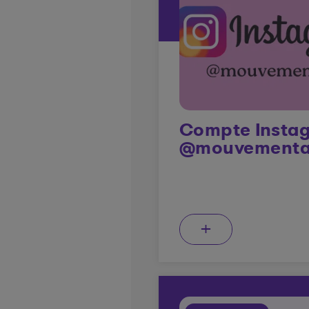
Compte Insta
@mouvementa
+