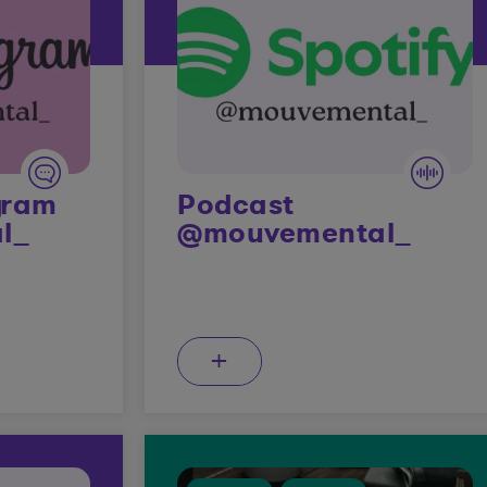
gram
Podcast
l_
@mouvemental_
+