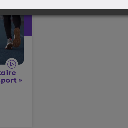
aire
port »